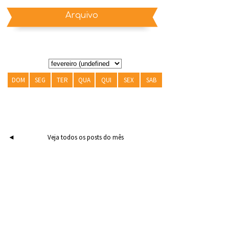
Arquivo
DOM
SEG
TER
QUA
QUI
SEX
SAB
◄
Veja todos os posts do mês