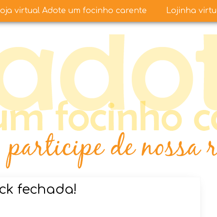
oja virtual Adote um focinho carente
Lojinha virt
ick fechada!