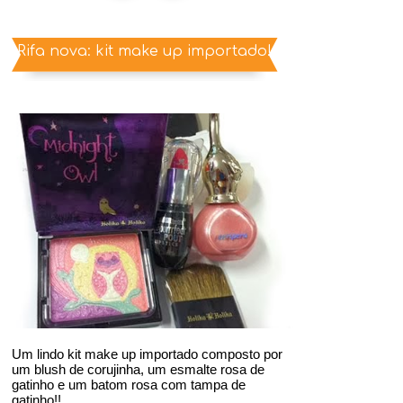
Rifa nova: kit make up importado!
Um lindo kit make up importado composto por
um blush de corujinha, um esmalte rosa de
gatinho e um batom rosa com tampa de
gatinho!!