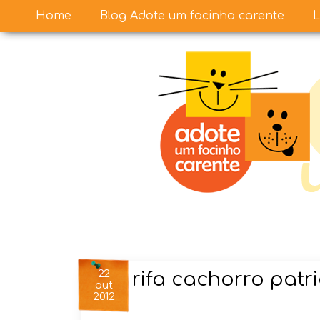
Home
Blog Adote um focinho carente
L
22
rifa cachorro patr
out
2012