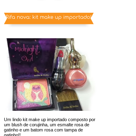
Rifa nova: kit make up importado!
Um lindo kit make up importado composto por
um blush de corujinha, um esmalte rosa de
gatinho e um batom rosa com tampa de
gatinho!!