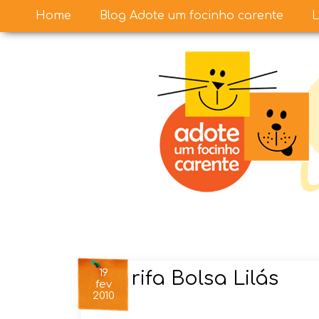
Home
Blog Adote um focinho carente
L
19
rifa Bolsa Lilás
fev
2010