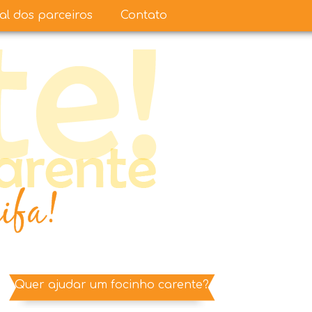
ual dos parceiros
Contato
Quer ajudar um focinho carente?