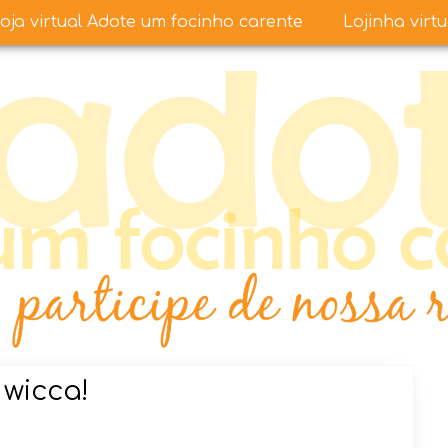
oja virtual Adote um focinho carente
Lojinha virt
 wicca!