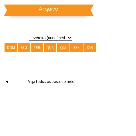
Arquivo
DOM
SEG
TER
QUA
QUI
SEX
SAB
◄
Veja todos os posts do mês