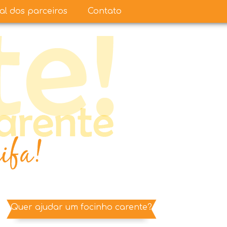
ual dos parceiros
Contato
Quer ajudar um focinho carente?