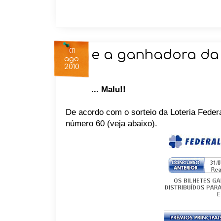
01
e a ganhadora da r
ago
2010
... Malu!!
De acordo com o sorteio da Loteria Federa
número 60 (veja abaixo).