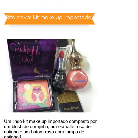
Rifa nova: kit make up importado!
Um lindo kit make up importado composto por
um blush de corujinha, um esmalte rosa de
gatinho e um batom rosa com tampa de
gatinho!!