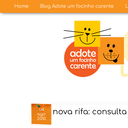
Home
Blog Adote um focinho carente
L
04
nova rifa: consulta
ago
2010