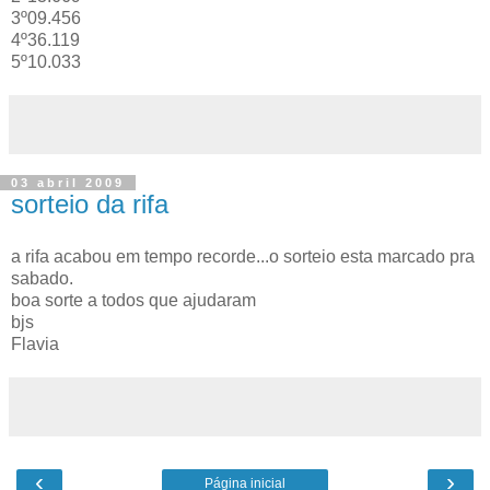
3º09.456
4º36.119
5º10.033
03 abril 2009
sorteio da rifa
a rifa acabou em tempo recorde...o sorteio esta marcado pra
sabado.
boa sorte a todos que ajudaram
bjs
Flavia
‹
›
Página inicial