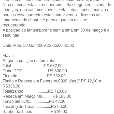
NIna e ainda esta se recuperando, ela chegou em estado de
inaniçao, nao sabiamos nem se ela tinha chance, mas aos
poucos essa guerreira esta sobrevivendo....fizemos um
tratamento de choque e parece que ela esta se
recuperando.
A posiçao do lar temporario sem a nina em 30 de março é a
seguinte:
Date: Mon, 30 Mar 2009 22:06:00 -0300
Flávia
Segue a posição da turminha.
Total ...............................R$ 682,00
Outro DOC........................ R$ 300,00
Ficando ............................R$ 382,00
Timão e Rebeca em Fevereiro/0928 dias X R$ 12,00 =
R$336,00
Totalizando .......................R$ 718,00
Rebeca em Março /09..........R$ 186,00
Timão até 07/03.................R$ 42,00
Taxi dog do Timão...............R$ 80,00
Banho do Timão..................R$ 20,00