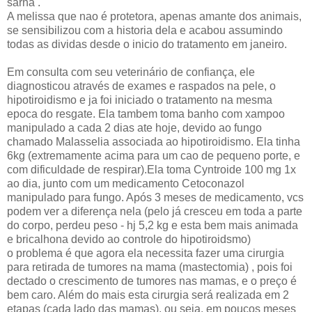
sarna .
A melissa que nao é protetora, apenas amante dos animais,
se sensibilizou com a historia dela e acabou assumindo
todas as dividas desde o inicio do tratamento em janeiro.
Em consulta com seu veterinário de confiança, ele
diagnosticou através de exames e raspados na pele, o
hipotiroidismo e ja foi iniciado o tratamento na mesma
epoca do resgate. Ela tambem toma banho com xampoo
manipulado a cada 2 dias ate hoje, devido ao fungo
chamado Malasselia associada ao hipotiroidismo. Ela tinha
6kg (extremamente acima para um cao de pequeno porte, e
com dificuldade de respirar).Ela toma Cyntroide 100 mg 1x
ao dia, junto com um medicamento Cetoconazol
manipulado para fungo. Após 3 meses de medicamento, vcs
podem ver a diferença nela (pelo já cresceu em toda a parte
do corpo, perdeu peso - hj 5,2 kg e esta bem mais animada
e bricalhona devido ao controle do hipotiroidsmo)
o problema é que agora ela necessita fazer uma cirurgia
para retirada de tumores na mama (mastectomia) , pois foi
dectado o crescimento de tumores nas mamas, e o preço é
bem caro. Além do mais esta cirurgia será realizada em 2
etapas (cada lado das mamas), ou seja, em poucos meses