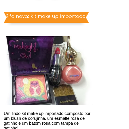
Rifa nova: kit make up importado!
Um lindo kit make up importado composto por
um blush de corujinha, um esmalte rosa de
gatinho e um batom rosa com tampa de
gatinho!!