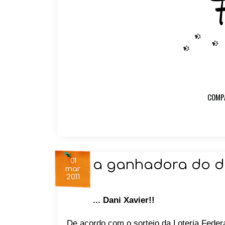
COMP
01
a ganhadora do dif
mar
2011
... Dani Xavier!!
De acordo com o sorteio da Loteria Federa