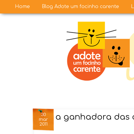
Home
Blog Adote um focinho carente
L
30
a ganhadora das a
mar
2011