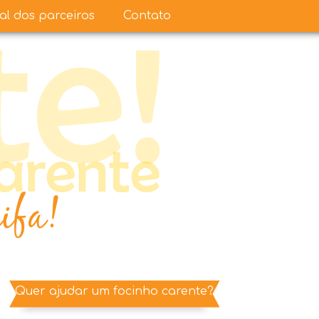
ual dos parceiros
Contato
Quer ajudar um focinho carente?