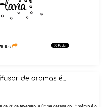
ARTILHE
usor de aromas é...
l de 26 de fevereiro, a última dezena do 1º prêmio é o