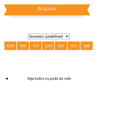
Arquivo
DOM
SEG
TER
QUA
QUI
SEX
SAB
◄
Veja todos os posts do mês