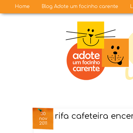
Home
Blog Adote um focinho carente
L
30
rifa cafeteira ence
nov
2011