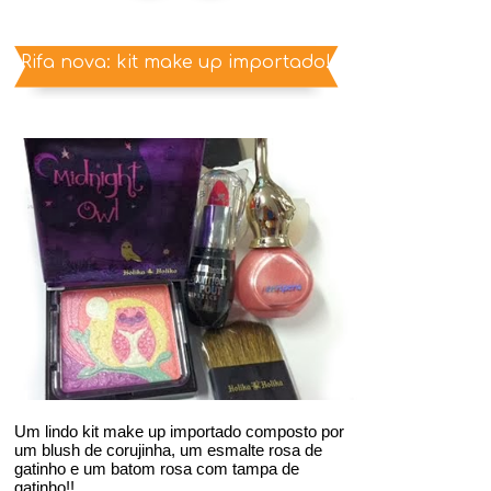
Rifa nova: kit make up importado!
Um lindo kit make up importado composto por
um blush de corujinha, um esmalte rosa de
gatinho e um batom rosa com tampa de
gatinho!!