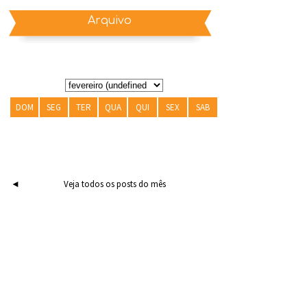
Arquivo
DOM
SEG
TER
QUA
QUI
SEX
SAB
◄
Veja todos os posts do mês