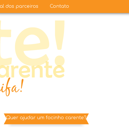
ual dos parceiros
Contato
Quer ajudar um focinho carente?