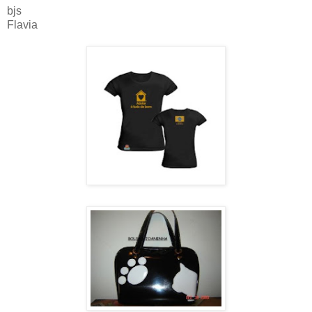
bjs
Flavia