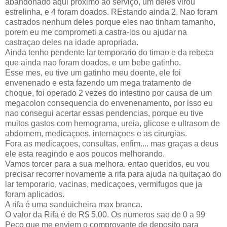
abandonado aqui proximo ao serviço, um deles virou
estrelinha, e 4 foram doados. REstando ainda 2. Nao foram
castrados nenhum deles porque eles nao tinham tamanho,
porem eu me comprometi a castra-los ou ajudar na
castraçao deles na idade apropriada.
Ainda tenho pendente lar temporario do timao e da rebeca
que ainda nao foram doados, e um bebe gatinho.
Esse mes, eu tive um gatinho meu doente, ele foi
envenenado e esta fazendo um mega tratamento de
choque, foi operado 2 vezes do intestino por causa de um
megacolon consequencia do envenenamento, por isso eu
nao consegui acertar essas pendencias, porque eu tive
muitos gastos com hemograma, ureia, glicose e ultrasom de
abdomem, medicaçoes, internaçoes e as cirurgias.
Fora as medicaçoes, consultas, enfim.... mas graças a deus
ele esta reagindo e aos poucos melhorando.
Vamos torcer para a sua melhora. entao queridos, eu vou
precisar recorrer novamente a rifa para ajuda na quitaçao do
lar temporario, vacinas, medicaçoes, vermifugos que ja
foram aplicados.
A rifa é uma sanduicheira max branca.
O valor da Rifa é de R$ 5,00. Os numeros sao de 0 a 99
Peço que me enviem o comprovante de deposito para