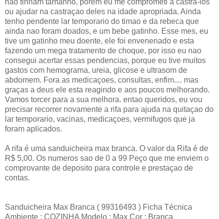
nao tinham tamanho, porem eu me comprometi a castra-los
ou ajudar na castraçao deles na idade apropriada. Ainda
tenho pendente lar temporario do timao e da rebeca que
ainda nao foram doados, e um bebe gatinho. Esse mes, eu
tive um gatinho meu doente, ele foi envenenado e esta
fazendo um mega tratamento de choque, por isso eu nao
consegui acertar essas pendencias, porque eu tive muitos
gastos com hemograma, ureia, glicose e ultrasom de
abdomem. Fora as medicaçoes, consultas, enfim.... mas
graças a deus ele esta reagindo e aos poucos melhorando.
Vamos torcer para a sua melhora. entao queridos, eu vou
precisar recorrer novamente a rifa para ajuda na quitaçao do
lar temporario, vacinas, medicaçoes, vermifugos que ja
foram aplicados.
A rifa é uma sanduicheira max branca. O valor da Rifa é de
R$ 5,00. Os numeros sao de 0 a 99 Peço que me enviem o
comprovante de deposito para controle e prestaçao de
contas.
Sanduicheira Max Branca ( 99316493 ) Ficha Técnica
Ambiente : COZINHA Modelo : Max Cor : Branca